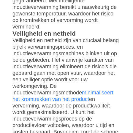
gegarandeerd. Met intelligente
inductieverwarming bereikt u nauwkeurig de
gewenste temperatuur, waardoor het risico
op kromtrekken of vervorming wordt
verminderd.
Veiligheid en netheid
Veiligheid en netheid zijn van cruciaal belang
bij elk verwarmingsproces, en
inductieverwarmingsmachines blinken uit op
beide gebieden. Het vlamvrije karakter van
inductieverwarming elimineert de risico's die
gepaard gaan met open vuur, waardoor het
een veiliger optie wordt voor uw
werkomgeving. De
inductieverwarmingsmethode
minimaliseert
het kromtrekken van het product
en
vervorming, waardoor de productkwaliteit
wordt gemaximaliseerd. U kunt het
inductieverwarmingsproces op de
productievloer voltooien, waardoor u tijd en
kosten bespaart. Bovendien zorgt de schone