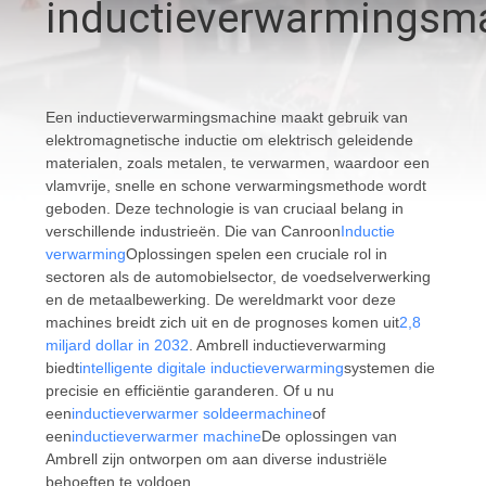
CONTACTEER
inductieverwarmingsm
ONS
VRAAG
Een inductieverwarmingsmachine maakt gebruik van
elektromagnetische inductie om elektrisch geleidende
EEN
materialen, zoals metalen, te verwarmen, waardoor een
OFFERTE
vlamvrije, snelle en schone verwarmingsmethode wordt
geboden. Deze technologie is van cruciaal belang in
AAN
verschillende industrieën. Die van Canroon
Inductie
verwarming
Oplossingen spelen een cruciale rol in
sectoren als de automobielsector, de voedselverwerking
SITEMAP
en de metaalbewerking. De wereldmarkt voor deze
machines breidt zich uit en de prognoses komen uit
2,8
miljard dollar in 2032
. Ambrell inductieverwarming
PRIVACYBELEID
biedt
intelligente digitale inductieverwarming
systemen die
precisie en efficiëntie garanderen. Of u nu
een
inductieverwarmer soldeermachine
of
een
inductieverwarmer machine
De oplossingen van
Ambrell zijn ontworpen om aan diverse industriële
behoeften te voldoen.