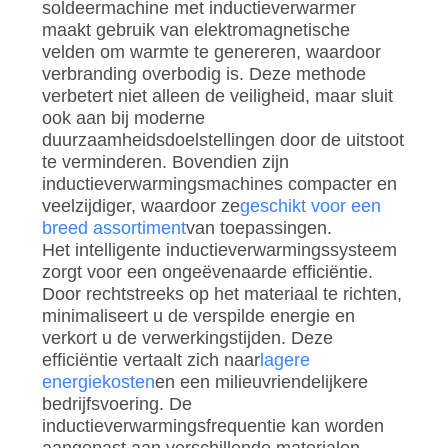
soldeermachine met inductieverwarmer
maakt gebruik van elektromagnetische
velden om warmte te genereren, waardoor
verbranding overbodig is. Deze methode
verbetert niet alleen de veiligheid, maar sluit
ook aan bij moderne
duurzaamheidsdoelstellingen door de uitstoot
te verminderen. Bovendien zijn
inductieverwarmingsmachines compacter en
veelzijdiger, waardoor ze
geschikt voor een
breed assortiment
van toepassingen.
Het intelligente inductieverwarmingssysteem
zorgt voor een ongeëvenaarde efficiëntie.
Door rechtstreeks op het materiaal te richten,
minimaliseert u de verspilde energie en
verkort u de verwerkingstijden. Deze
efficiëntie vertaalt zich naar
lagere
energiekosten
en een milieuvriendelijkere
bedrijfsvoering. De
inductieverwarmingsfrequentie kan worden
aangepast aan verschillende materialen,