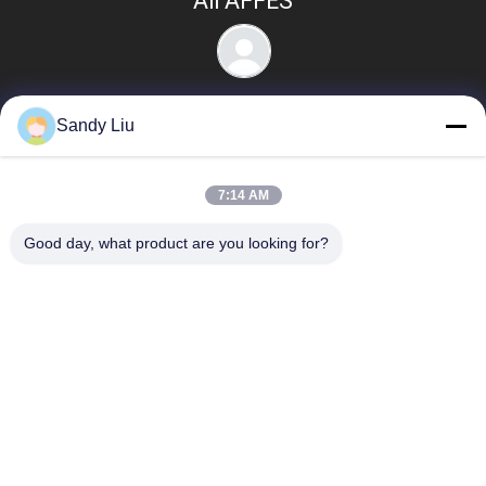
Ali AFFES
Sandy Liu
7:14 AM
populaire categorieën
Alle
Good day, what product are you looking for?
De Omschakelaar 
Vectorfrequentieomschake
Van De 
Frequentieaandrijving
VFD-
Vfd Veranderlijke 
Frequentieomschakelaar
Frequentieaandrijving
Variabele 
Zonnepompomschakelaar
Frequentieomvormer
Voeding Voor 
Inductie Die Lassen 