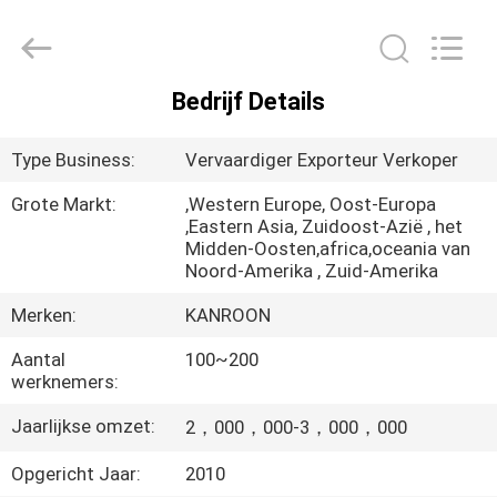
Shenzhen
Canroon
Electrical
Appliances
Co.,
Ltd..
Bedrijf Details
All
THUIS
Rights
Reserved.
Type Business:
Vervaardiger Exporteur Verkoper
PRODUCTEN
Grote Markt:
,Western Europe, Oost-Europa
,Eastern Asia, Zuidoost-Azië , het
Midden-Oosten,africa,oceania van
OVER
Noord-Amerika , Zuid-Amerika
ONS
Merken:
KANROON
Aantal
100~200
FABRIEKSREIS
werknemers:
Jaarlijkse omzet:
2，000，000-3，000，000
KWALITEITSCONTROLE
Opgericht Jaar:
2010