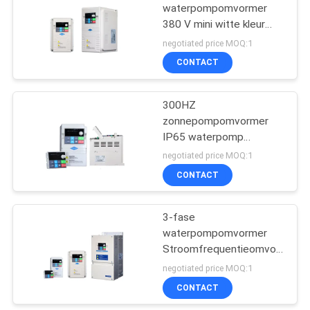
waterpompomvormer
380 V mini witte kleur
31
voor irrigatiefontein
negotiated price MOQ:1
Voeding voor
CONTACT
inductieverwarming
300HZ
zonnepompomvormer
IP65 waterpomp
Betrouwbare, efficiënte
negotiated price MOQ:1
stroomconversie
CONTACT
29
inductie die lassen
3-fase
waterpompomvormer
voorverwarmen
Stroomfrequentieomvormer
in woningen
negotiated price MOQ:1
CONTACT