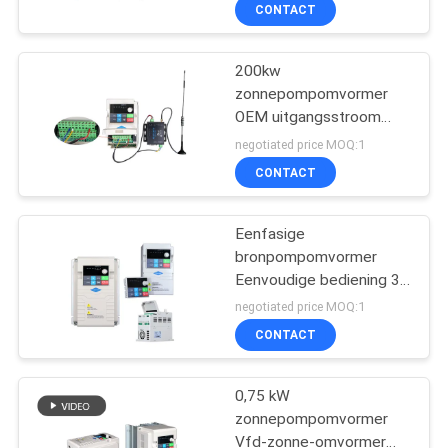
CONTACTEER
CONTACT
ONS
200kw
37
zonnepompomvormer
VRAAG
OEM uitgangsstroom
VFD-
EEN
98% maximale efficiëntie
negotiated price MOQ:1
Frequentieomschakelaa
OFFERTE
CONTACT
AAN
Eenfasige
bronpompomvormer
SITEMAP
Eenvoudige bediening 3
35
pk zonne-omvormer
negotiated price MOQ:1
PRIVACYBELEID
vfd veranderlijke
CONTACT
frequentieaandrijving
0,75 kW
zonnepompomvormer
Vfd-zonne-omvormer