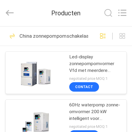
Shenzhen
Canroon
Electrical
Producten
Appliances
Co.,
Ltd..
All
THUIS
Rights
50
Reserved.
China zonnepompomschakelaar
De Omschakelaar
PRODUCTEN
van de
Led-display
zonnepompomvormer
frequentieaandrijving
OVER
Vfd met meerdere
ONS
uitgangstypen
negotiated price MOQ:1
CONTACT
31
FABRIEKSREIS
60Hz waterpomp zonne-
Vectorfrequentieomscha
omvormer 200 kW
KWALITEITSCONTROLE
intelligent voor
tuinfontein
negotiated price MOQ:1