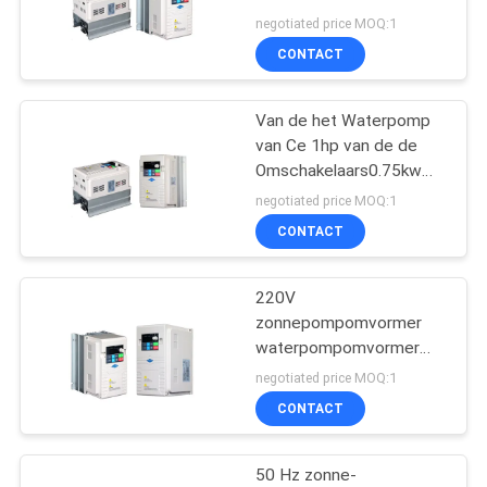
met meerdere uitgangen
negotiated price MOQ:1
CONTACT
23
Variabele
Van de het Waterpomp
van Ce 1hp van de de
frequentieomvormer
Omschakelaars0.75kw
Wisselstroom
negotiated price MOQ:1
Omschakelaarsac Gezet
CONTACT
Type
220V
18
zonnepompomvormer
waterpompomvormer
zonnepompomschakela
geschikt voor irrigatie
negotiated price MOQ:1
CONTACT
50 Hz zonne-