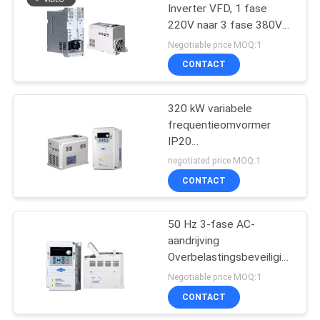
Inverter VFD, 1 fase
220V naar 3 fase 380V
Converter, sensorloze
Negotiable price MOQ:1
besturing voor AC Motor
CONTACT
Speed Control
320 kW variabele
frequentieomvormer
IP20
beschermingsniveau
negotiated price MOQ:1
driefasig
CONTACT
50 Hz 3-fase AC-
aandrijving
Overbelastingsbeveiliging
Frequentieomvormeraandrijvin
Negotiable price MOQ:1
CONTACT