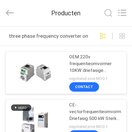
Shenzhen
Canroon
Electrical
Producten
Appliances
Co.,
Ltd..
All
THUIS
Rights
Reserved.
three phase frequency converter online fabricage
PRODUCTEN
OEM 220v
frequentieomvormer
OVER
10KW driefasige
ONS
frequentieomvormer
negotiated price MOQ:1
CONTACT
FABRIEKSREIS
CE-
vectorfrequentieomvormer
KWALITEITSCONTROLE
Driefasig 500 kW Sterker
tegen vervuiling
negotiated price MOQ:1