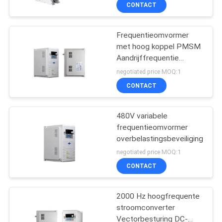
CONTACTEER
CONTACT
ONS
Frequentieomvormer
met hoog koppel PMSM
VRAAG
Aandrijffrequentie
EEN
Faseomvormer
negotiated price MOQ:1
OFFERTE
CONTACT
AAN
480V variabele
frequentieomvormer
SITEMAP
overbelastingsbeveiliging
negotiated price MOQ:1
PRIVACYBELEID
CONTACT
2000 Hz hoogfrequente
stroomconverter
Vectorbesturing DC-