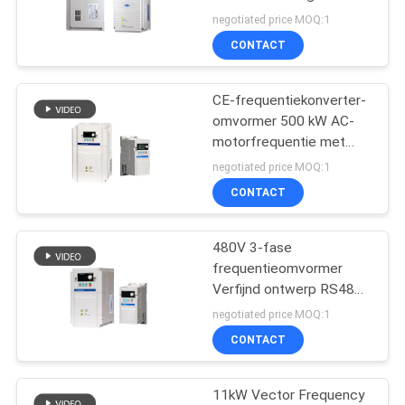
frequentieomvormer
negotiated price MOQ:1
CONTACT
CE-frequentiekonverter-
omvormer 500 kW AC-
motorfrequentie met
overbelastingbescherming
negotiated price MOQ:1
VFD
CONTACT
480V 3-fase
frequentieomvormer
Verfijnd ontwerp RS485-
communicatie
negotiated price MOQ:1
CONTACT
11kW Vector Frequency