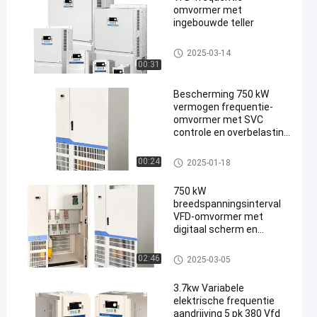
omvormer met
ingebouwde teller
VFD-Frequentieomschakelaar
2025-03-14
00:31
Bescherming 750 kW
vermogen frequentie-
omvormer met SVC
controle en overbelasting
capaciteit
VFD-Frequentieomschakelaar
00:24
2025-01-18
750 kW
breedspanningsinterval
VFD-omvormer met
digitaal scherm en
stabiele
uitgangsfrequentie
VFD-Frequentieomschakelaar
02:46
2025-03-05
3.7kw Variabele
elektrische frequentie
aandrijving 5 pk 380 Vfd