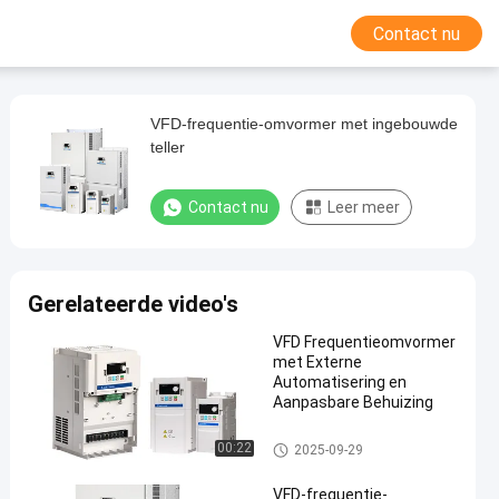
Contact nu
VFD-frequentie-omvormer met ingebouwde
teller
Contact nu
Leer meer
Gerelateerde video's
VFD Frequentieomvormer
met Externe
Automatisering en
Aanpasbare Behuizing
VFD-Frequentieomschakelaar
00:22
2025-09-29
VFD-frequentie-