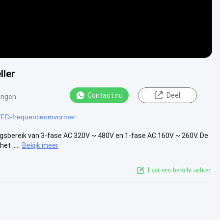
ller
Contact nu
Deel
ingen
FD-frequentieomvormer
ngsbereik van 3-fase AC 320V ~ 480V en 1-fase AC 160V ~ 260V. De
t .....
Bekijk meer
Laat een bericht achter.